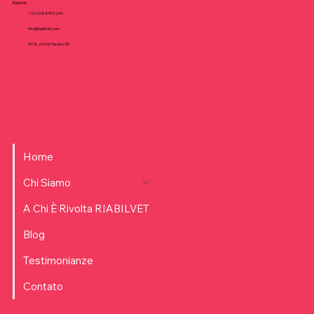
Riabilvet
+32 3288992240
info@riabilvet.com
SP18, 64100 Teramo TE
Home
Chi Siamo
A Chi È Rivolta RIABILVET
Blog
Testimonianze
Contato