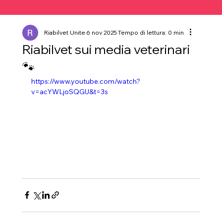
Riabilvet Unite
6 nov 2025
Tempo di lettura: 0 min
Riabilvet sui media veterinari
🐾
https://www.youtube.com/watch?
v=acYWLjoSQGU&t=3s