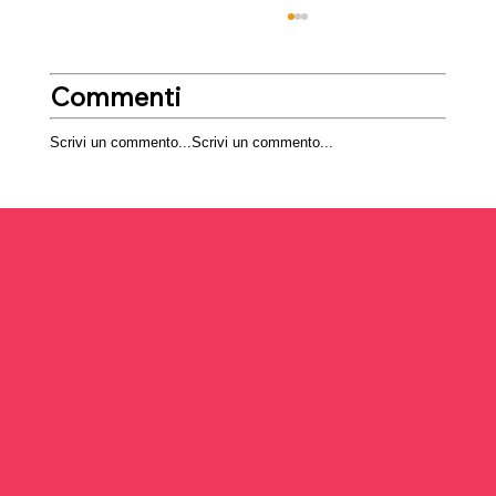
Commenti
Scrivi un commento...
Scrivi un commento...
Programmazione di Simposi Veterinari:
Strutturare un Programma per un
Simposio Veterinario