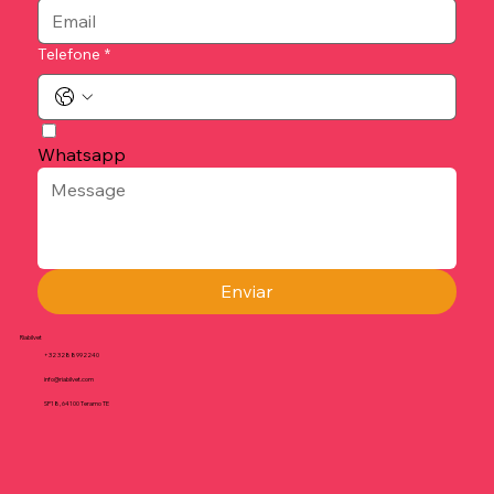
Telefone
*
Whatsapp
Enviar
Riabilvet
+32 3288992240
info@riabilvet.com
SP18, 64100 Teramo TE